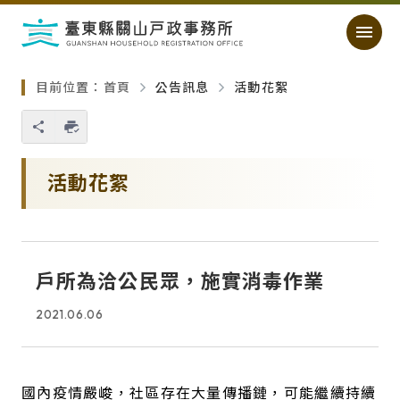
跳過頁首直接到內容
:::
｜
:::
目前位置：
首頁
公告訊息
活動花絮
您也可以使用 Ctrl+P 快捷鍵
略過單元子連結
活動花絮
戶所為洽公民眾，施實消毒作業
2021.06.06
國內疫情嚴峻，社區存在大量傳播鏈，可能繼續持續