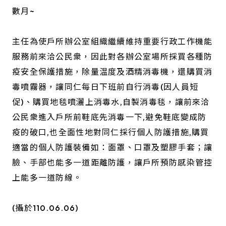
數月~
主任為使戶所辦公室組織繼續維持重要行政工作機能
服務前來洽公民衆，因此對各辦公室場所採買各種防
疫安全保護措施，除量温度及酒精消毒機，還購買消
毒噴霧器，讓同仁每日下班前自行消毒(因人員短
促)、購買地毯噴灑上消毒水,自製消毒毯，讓前來洽
公民衆進入戶所前鞋底先消毒一下,避免鞋底變成防
疫的破口,也全面性地對同仁採行個人防護措施,購買
適當的個人防護裝備如：面罩、口罩及塑膠手套；讓
臉、手部也能多一道距離防護，讓戶所預防感染管控
上能多一道防線。
(攝於110.06.06)