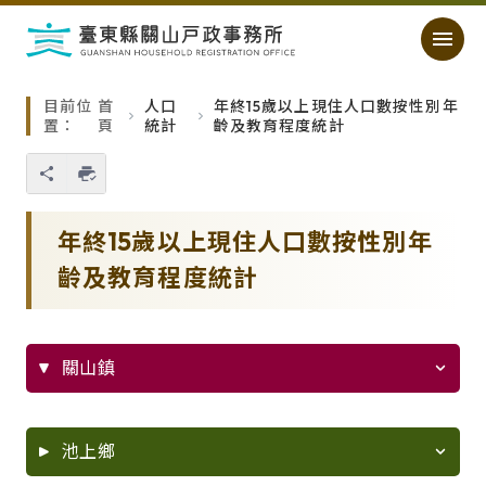
跳過頁首直接到內容
:::
｜
:::
目前位
首
人口
年終15歲以上現住人口數按性別年
置：
頁
統計
齡及教育程度統計
您也可以使用 Ctrl+P 快捷鍵
略過單元子連結
年終15歲以上現住人口數按性別年
齡及教育程度統計
關山鎮
池上鄉
XLS