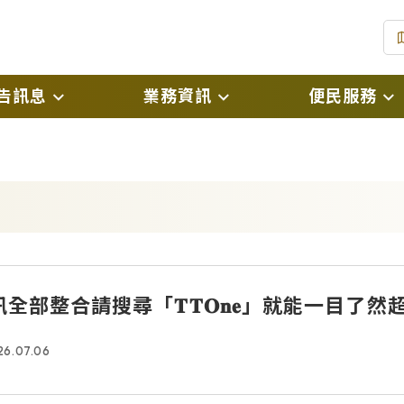
告訊息
業務資訊
便民服務
(
息
戶政規費及罰鍰標準
線上申辦戶籍登記
(
息
戶政登記自我檢核表
預約假日結婚登記
(另開
開資訊
表單下載
網路預約申請
絮
國民身分證掛失暨
部整合請搜尋「𝐓𝐓𝐎𝐧𝐞」就能一目了然超
(另開新
銷掛失申請
26.07.06
國民身分證影像上
電子戶籍謄本申請