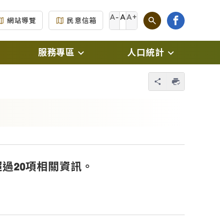
A-
A
A+
網站導覽
民意信箱
服務專區
人口統計
另開新視窗)
門牌專區
每月戶數人口數統計
您也可以使用 
另開新視窗)
生育補助專區
每月人口數及原住民
人口數統計
新視窗)
新住民專區
每月出生、死亡、結
撤
原住民專區
婚、離婚、 遷入、遷
過𝟮𝟬項相關資訊。
視窗)
出統計數
國民身分證專區
(另開新視窗)
傳
每月人口數按性別及
自然人憑證專區
年齡別統計
及