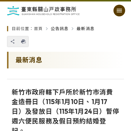
跳過頁首直接到內容
:::
｜
:::
目前位置：
首頁
公告訊息
最新消息
您也可以使用 Ctrl+P 快捷鍵
略過單元子連結
最新消息
新竹市政府轄下戶所於新竹市消費
金造冊日（115年1月10日、1月17
日）及發放日（115年1月24日）暫停
週六便民服務及假日預約結婚登
記。