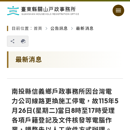
跳過頁首直接到內容
:::
｜
:::
目前位置：
首頁
公告訊息
最新消息
您也可以使用 Ctrl+P 快捷鍵
略過單元子連結
最新消息
南投縣信義鄉戶政事務所因台灣電
力公司線路更換施工停電，故115年5
月26日(星期二)當日8時至17時受理
各項戶籍登記及文件核發等電腦作
業，調整先以人工收件方式辦理。