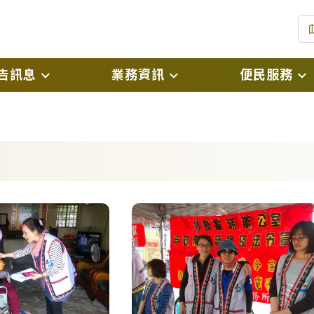
告訊息
業務資訊
便民服務
(
息
戶政規費及罰鍰標準
線上申辦戶籍登記
(
息
戶政登記自我檢核表
預約假日結婚登記
(另開
開資訊
表單下載
網路預約申請
絮
國民身分證掛失暨
(另開新
銷掛失申請
國民身分證影像上
電子戶籍謄本申請