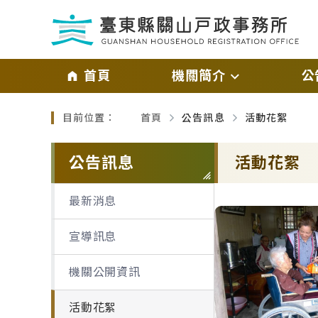
跳過頁首直接到內容
:::
｜
首頁
機關簡介
公
:::
目前位置：
首頁
公告訊息
活動花絮
主管介紹
最新消
略過單元子連結
機關介紹
宣導訊
公告訊息
活動花絮
業務職掌及聯絡資訊
機關公
最新消息
交通資訊
活動花
宣導訊息
機關公開資訊
活動花絮