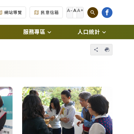
A-
A
A+
網站導覽
民意信箱
服務專區
人口統計
另開新視窗)
門牌專區
每月戶數人口數統計
您也可以使用 
另開新視窗)
生育補助專區
每月人口數及原住民
人口數統計
新視窗)
新住民專區
每月出生、死亡、結
撤
原住民專區
婚、離婚、 遷入、遷
視窗)
出統計數
國民身分證專區
(另開新視窗)
傳
每月人口數按性別及
自然人憑證專區
年齡別統計
及