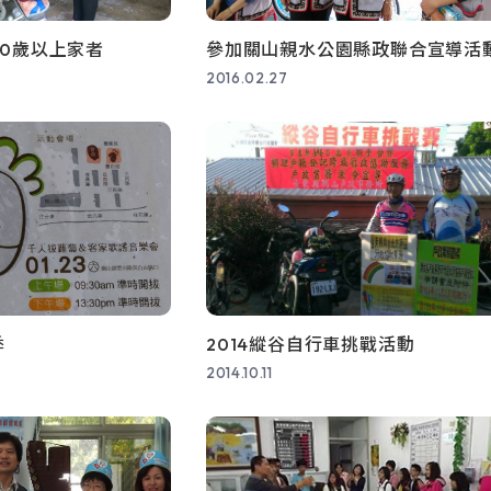
(另開新視窗)
驗證
0歲以上家者
參加關山親水公園縣政聯合宣導活
2016.02.27
戶口名簿請領紀錄
(另開新視窗)
詢
(另開新視
門牌查詢
戶籍異動跨機關申
(另
本所FB粉絲專頁
(另開
縣府影音頻道
季
2014縱谷自行車挑戰活動
2014.10.11