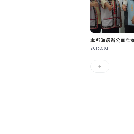
本所海端辦公室榮獲
讚」月冠軍
2013.09.11
上一頁