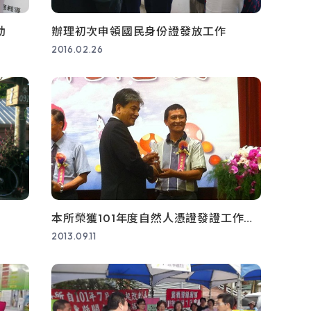
志工專區
歷年人口數及原住民
動
辦理初次申領國民身份證發放工作
數統計
學區資訊
2016.02.26
查
年終15歲以上現住人
首辦護照專區
口數按性別年齡及教
窗)
機關檔案目錄查詢網
育程度統計
(另開新視窗)
辦
(另開新視窗)
本縣人口統計
開新視窗)
(另開新視窗)
全國人口統計
新視窗)
本所榮獲101年度自然人憑證發證工作績
優戶政機關
2013.09.11