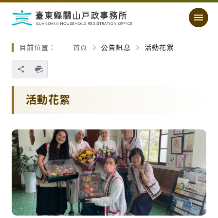
跳過頁首直接到內容
:::
｜
:::
目前位置：
首頁
公告訊息
活動花絮
您也可以使用 Ctrl+P 快捷鍵
略過單元子連結
活動花絮